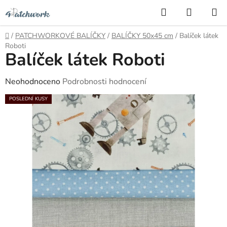
Přejít
Hledat
NÁKUP
na
KOŠÍK
obsah
Domů
/
PATCHWORKOVÉ BALÍČKY
/
BALÍČKY 50x45 cm
/
Balíček látek
Roboti
Balíček látek Roboti
Průměrné
Neohodnoceno
Podrobnosti hodnocení
hodnocení
POSLEDNÍ KUSY
produktu
je
0,0
z
5
hvězdiček.