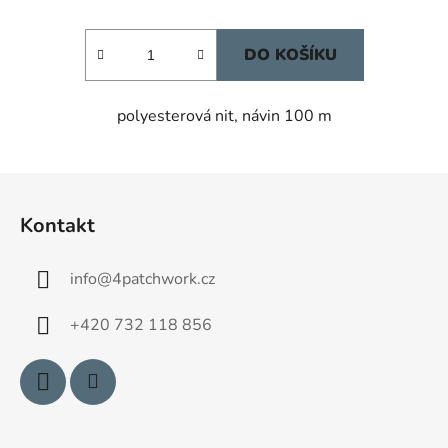
DO KOŠÍKU
polyesterová nit, návin 100 m
Z
á
Kontakt
p
a
info
@
4patchwork.cz
t
í
+420 732 118 856