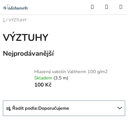
Přejít
Hledat
NÁKUP
na
KOŠÍK
obsah
Domů
/
VÝZTUHY
VÝZTUHY
Nejprodávanější
Hlazený vatelín Valtherm 100 g/m2
Skladem
(3,5 m)
100 Kč
Ř
Řadit podle:
Doporučujeme
a
z
e