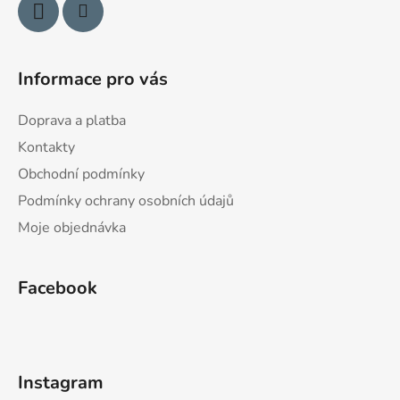
k
y
v
ý
Informace pro vás
p
i
Doprava a platba
s
u
Kontakty
Obchodní podmínky
Podmínky ochrany osobních údajů
Moje objednávka
Facebook
Instagram