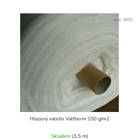
V
ý
Kód:
3805
p
i
s
p
r
o
d
u
k
t
ů
Hlazený vatelín Valtherm 100 g/m2
Skladem
(3,5 m)