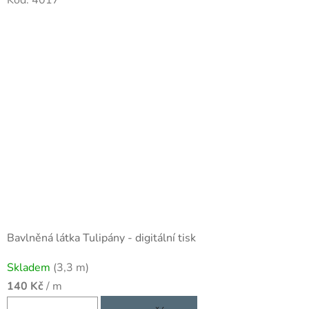
Bavlněná látka Tulipány - digitální tisk
Průměrné
Skladem
(3,3 m)
hodnocení
140 Kč
/ m
produktu