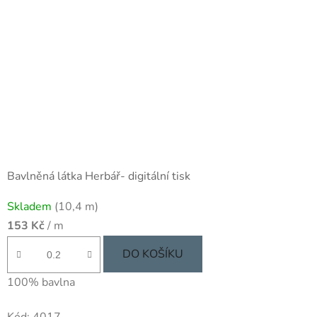
Bavlněná látka Herbář- digitální tisk
Skladem
(10,4 m)
153 Kč
/ m
DO KOŠÍKU
100% bavlna
Kód:
4017