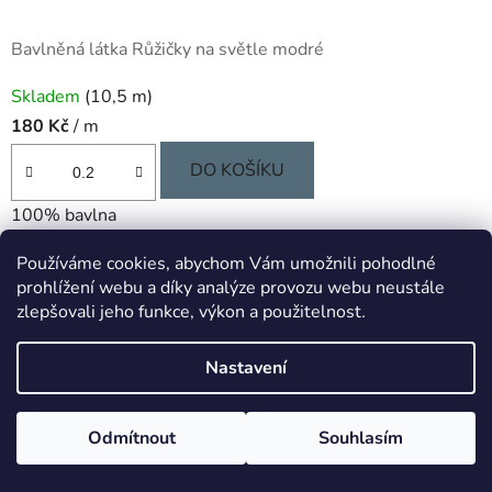
Bavlněná látka Růžičky na světle modré
Skladem
(10,5 m)
180 Kč
/ m
DO KOŠÍKU
100% bavlna
Používáme cookies, abychom Vám umožnili pohodlné
Kód:
4351
prohlížení webu a díky analýze provozu webu neustále
zlepšovali jeho funkce, výkon a použitelnost
.
Nastavení
Odmítnout
Souhlasím