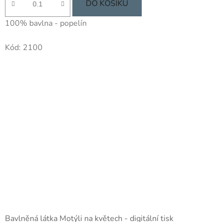
je
DO KOŠÍKU
5,0
100% bavlna - popelín
z
5
Kód:
2100
hvězdiček.
Bavlněná látka Motýli na květech - digitální tisk