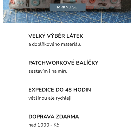
r
k
a
VELKÝ VÝBĚR LÁTEK
š
a doplňkového materiálu
i
t
PATCHWORKOVÉ BALÍČKY
sestavím i na míru
í
EXPEDICE DO 48 HODIN
většinou ale rychleji
DOPRAVA ZDARMA
nad 1000,- Kč