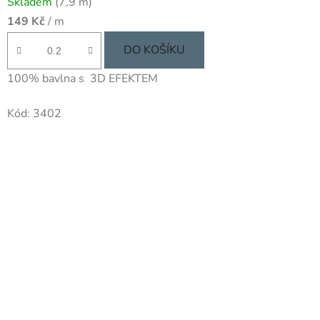
Skladem
(7,9 m)
hodnocení
149 Kč
/ m
produktu
je
DO KOŠÍKU
5,0
100% bavlna s 3D EFEKTEM
z
5
Kód:
3402
hvězdiček.