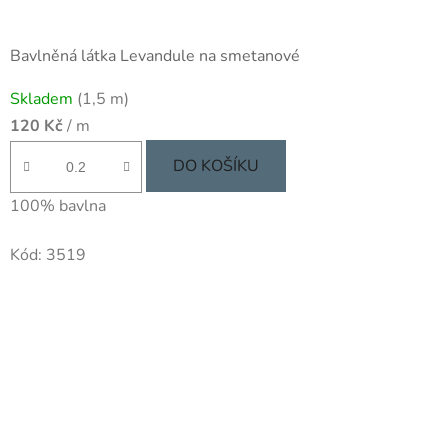
Bavlněná látka Levandule na smetanové
Průměrné
Skladem
(1,5 m)
hodnocení
120 Kč
/ m
produktu
je
DO KOŠÍKU
5,0
100% bavlna
z
5
Kód:
3519
hvězdiček.