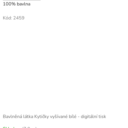
100% bavlna
Kód:
2459
Bavlněná látka Kytičky vyšívané bílé - digitální tisk
Průměrné