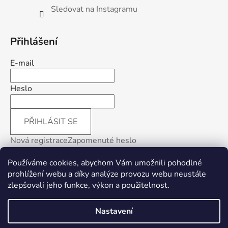
Sledovat na Instagramu
Přihlášení
E-mail
Heslo
PŘIHLÁSIT SE
Nová registrace
Zapomenuté heslo
Používáme cookies, abychom Vám umožnili pohodlné
prohlížení webu a díky analýze provozu webu neustále
zlepšovali jeho funkce, výkon a použitelnost
.
Facebook
Nastavení