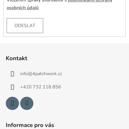
osobních údajů
ODESLAT
Z
á
Kontakt
p
a
info
@
4patchwork.cz
t
í
+420 732 118 856
Informace pro vás