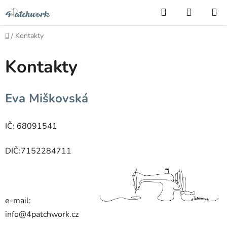
Přejít
Hledat
NÁKUP
na
KOŠÍK
obsah
Domů
/
Kontakty
Kontakty
Eva Miškovská
IČ: 68091541
DIČ:7152284711
e-mail:
info@4patchwork.cz