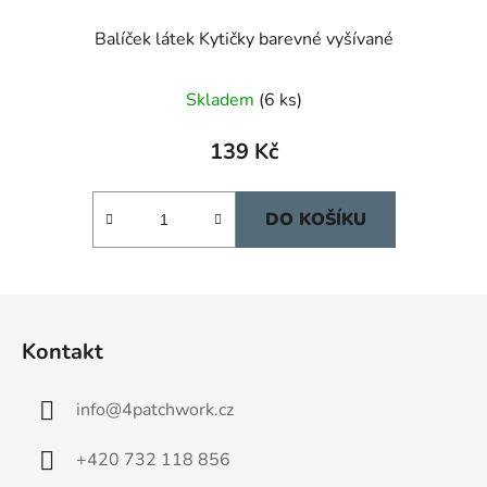
Balíček látek Kytičky barevné vyšívané
Průměrné
Skladem
(6 ks)
hodnocení
produktu
139 Kč
je
5,0
DO KOŠÍKU
z
5
hvězdiček.
Z
á
Kontakt
p
a
info
@
4patchwork.cz
t
í
+420 732 118 856