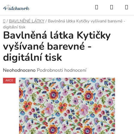
Přejít
Hledat
NÁKUP
na
KOŠÍK
obsah
Domů
/
BAVLNĚNÉ LÁTKY
/
Bavlněná látka Kytičky vyšívané barevné -
digitální tisk
Bavlněná látka Kytičky
vyšívané barevné -
digitální tisk
Průměrné
Neohodnoceno
Podrobnosti hodnocení
hodnocení
AKCE
produktu
je
0,0
z
5
hvězdiček.