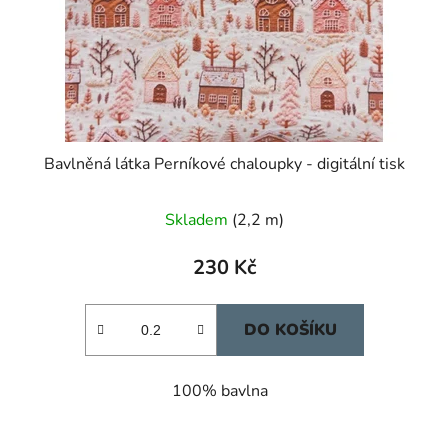
Bavlněná látka Perníkové chaloupky - digitální tisk
Průměrné
Skladem
(2,2 m)
hodnocení
produktu
230 Kč
je
5,0
DO KOŠÍKU
z
5
100% bavlna
hvězdiček.