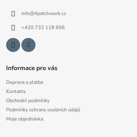
p
a
info
@
4patchwork.cz
t
í
+420 732 118 856
Informace pro vás
Doprava a platba
Kontakty
Obchodní podmínky
Podmínky ochrany osobních údajů
Moje objednávka