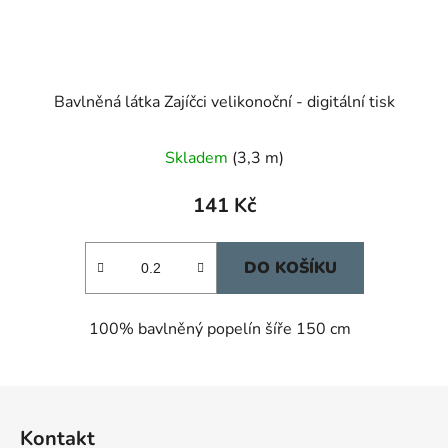
Bavlněná látka Zajíčci velikonoční - digitální tisk
Skladem
(3,3 m)
141 Kč
DO KOŠÍKU
100% bavlněný popelín šíře 150 cm
Z
á
Kontakt