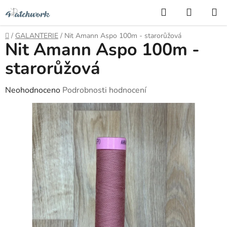
Přejít
Hledat
NÁKUP
na
KOŠÍK
obsah
Domů
/
GALANTERIE
/
Nit Amann Aspo 100m - starorůžová
Nit Amann Aspo 100m -
starorůžová
Průměrné
Neohodnoceno
Podrobnosti hodnocení
hodnocení
produktu
je
0,0
z
5
hvězdiček.