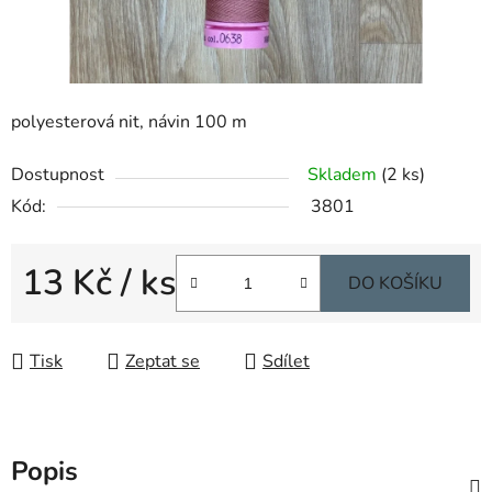
polyesterová nit, návin 100 m
Dostupnost
Skladem
(2 ks)
Kód:
3801
13 Kč
/ ks
DO KOŠÍKU
Měrná cena:
Tisk
Zeptat se
Sdílet
Popis