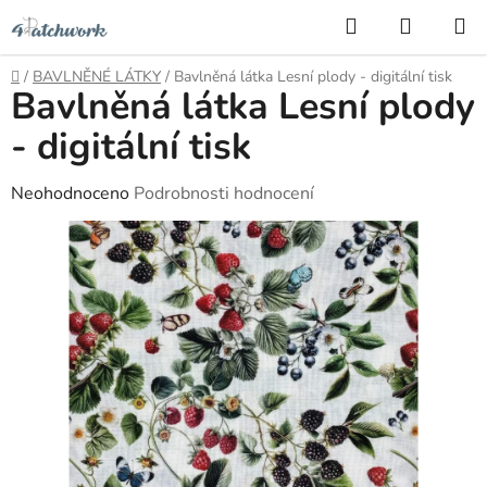
Přejít
Hledat
NÁKUP
na
KOŠÍK
obsah
Domů
/
BAVLNĚNÉ LÁTKY
/
Bavlněná látka Lesní plody - digitální tisk
Bavlněná látka Lesní plody
- digitální tisk
Průměrné
Neohodnoceno
Podrobnosti hodnocení
hodnocení
produktu
je
0,0
z
5
hvězdiček.