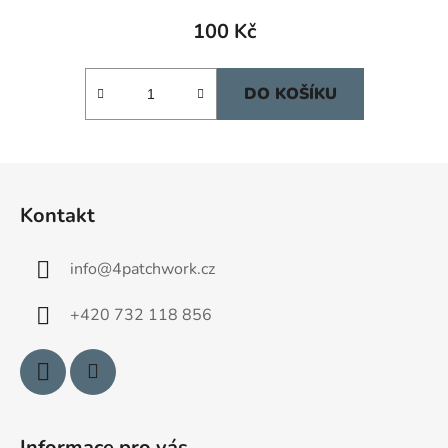
100 Kč
DO KOŠÍKU
Z
á
Kontakt
p
a
info
@
4patchwork.cz
t
í
+420 732 118 856
Informace pro vás