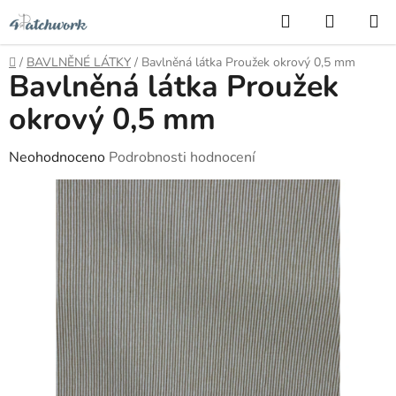
Přejít
Hledat
NÁKUP
na
KOŠÍK
obsah
Domů
/
BAVLNĚNÉ LÁTKY
/
Bavlněná látka Proužek okrový 0,5 mm
Bavlněná látka Proužek
okrový 0,5 mm
Průměrné
Neohodnoceno
Podrobnosti hodnocení
hodnocení
produktu
je
0,0
z
5
hvězdiček.