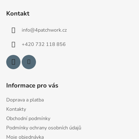
Z
á
Kontakt
p
a
info
@
4patchwork.cz
t
í
+420 732 118 856
Informace pro vás
Doprava a platba
Kontakty
Obchodní podmínky
Podmínky ochrany osobních údajů
Moje objednávka