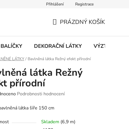
Přihlášení
Registrace
PRÁZDNÝ KOŠÍK
NÁKUPNÍ
KOŠÍK
BALÍČKY
DEKORAČNÍ LÁTKY
VÝZTUHY
NĚNÉ LÁTKY
/
Bavlněná látka Režný efekt přírodní
lněná látka Režný
kt přírodní
né
dnoceno
Podrobnosti hodnocení
ení
avlněná látka šíře 150 cm
tu
nost
Skladem
(6,9 m)