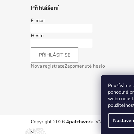
Přihlášení
E-mail
Heslo
PŘIHLÁSIT SE
Nová registrace
Zapomenuté heslo
Používáme 
pohodlné pr
webu neustá
použitelnos
Nastaven
Copyright 2026
4patchwork
. Všechna práva vy
<