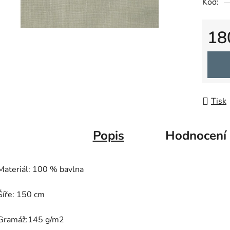
Kód:
z
5
18
hvězdič
Měrná
Tisk
Popis
Hodnocení
Materiál: 100 % bavlna
Šíře: 150 cm
Gramáž:145 g/m2