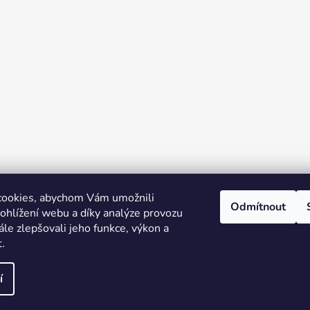
cookies, abychom Vám umožnili
Odmítnout
ohlížení webu a díky analýze provozu
le zlepšovali jeho funkce, výkon a
Facebook
t
.
í
hrazena.