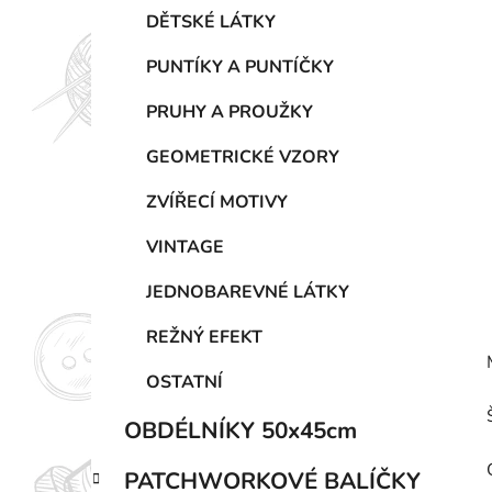
p
DĚTSKÉ LÁTKY
a
n
PUNTÍKY A PUNTÍČKY
e
PRUHY A PROUŽKY
l
GEOMETRICKÉ VZORY
ZVÍŘECÍ MOTIVY
VINTAGE
JEDNOBAREVNÉ LÁTKY
REŽNÝ EFEKT
OSTATNÍ
OBDÉLNÍKY 50x45cm
PATCHWORKOVÉ BALÍČKY