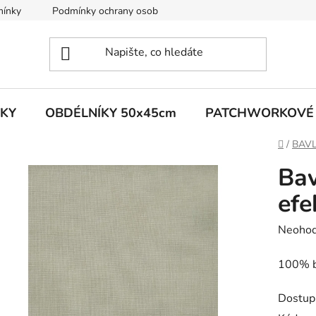
mínky
Podmínky ochrany osobních údajů
Moje objednávka
TKY
OBDÉLNÍKY 50x45cm
PATCHWORKOVÉ 
Domů
/
BAVL
Bav
efe
Průměr
Neoho
hodnoc
100% b
produk
je
Dostup
0,0