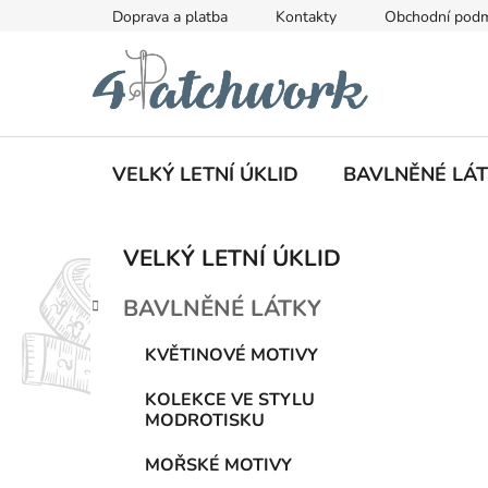
Přejít
Doprava a platba
Kontakty
Obchodní pod
na
obsah
VELKÝ LETNÍ ÚKLID
BAVLNĚNÉ LÁ
P
K
Přeskočit
VELKÝ LETNÍ ÚKLID
a
kategorie
o
t
s
BAVLNĚNÉ LÁTKY
e
t
g
r
KVĚTINOVÉ MOTIVY
o
a
r
KOLEKCE VE STYLU
i
n
MODROTISKU
e
n
MOŘSKÉ MOTIVY
í