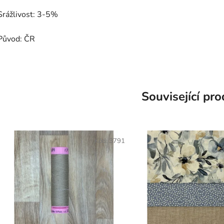
Srážlivost: 3-5%
Původ: ČR
Související pr
Kód:
3791