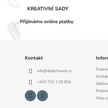
KREATIVNÍ SADY
Přijímáme online platby
Z
á
Kontakt
Infor
p
a
Doprav
info
@
4patchwork.cz
t
Kontak
í
+420 732 118 856
Obchod
Podmín
Moje o