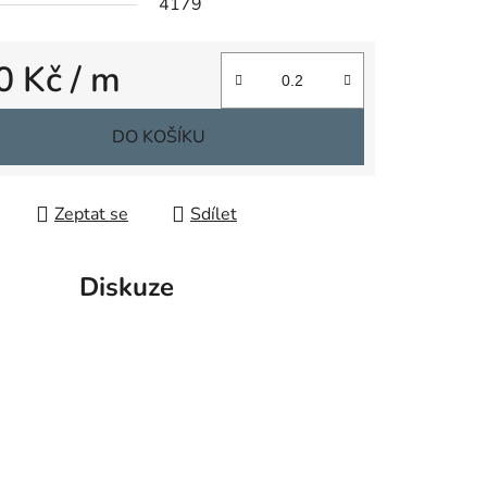
4179
0 Kč
/ m
ek.
 cena:
DO KOŠÍKU
Zeptat se
Sdílet
Diskuze