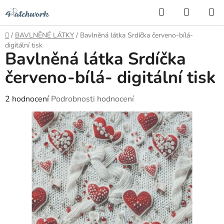
Přejít
Hledat
NÁKUP
na
KOŠÍK
obsah
Domů
/
BAVLNĚNÉ LÁTKY
/
Bavlněná látka Srdíčka červeno-bílá-
digitální tisk
Bavlněná látka Srdíčka
červeno-bílá- digitální tisk
Průměrné
2 hodnocení
Podrobnosti hodnocení
hodnocení
produktu
je
5,0
z
5
hvězdiček.