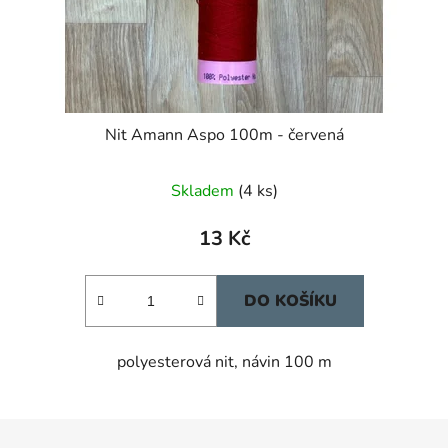
Nit Amann Aspo 100m - červená
Skladem
(4 ks)
13 Kč
DO KOŠÍKU
polyesterová nit, návin 100 m
Z