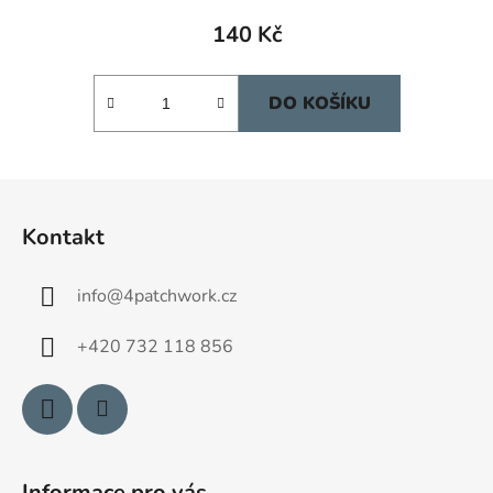
140 Kč
DO KOŠÍKU
Z
á
Kontakt
p
a
info
@
4patchwork.cz
t
í
+420 732 118 856
Informace pro vás