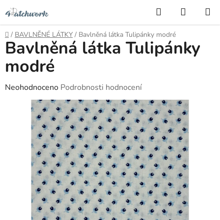
Přejít
Hledat
NÁKUP
na
KOŠÍK
obsah
Domů
/
BAVLNĚNÉ LÁTKY
/
Bavlněná látka Tulipánky modré
Bavlněná látka Tulipánky
modré
Průměrné
Neohodnoceno
Podrobnosti hodnocení
hodnocení
produktu
je
0,0
z
5
hvězdiček.