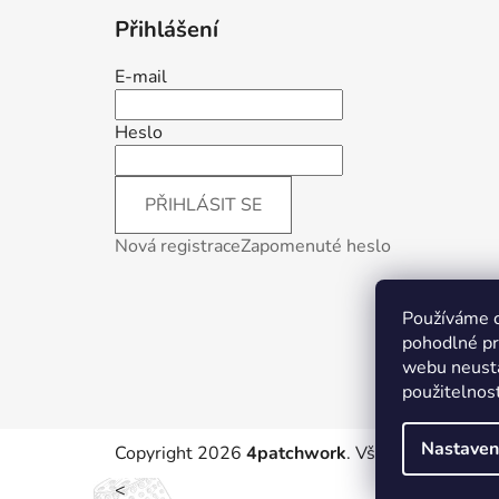
Přihlášení
E-mail
Heslo
PŘIHLÁSIT SE
Nová registrace
Zapomenuté heslo
Používáme 
pohodlné pr
webu neustá
použitelnos
Nastaven
Copyright 2026
4patchwork
. Všechna práva vy
<