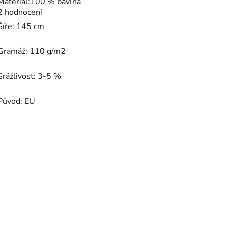
Materiál:100 % bavlna
hodnocení
2 hodnocení
produktu
je
Šíře: 145 cm
5,0
z
5
Gramáž: 110 g/m2
hvězdiček.
Srážlivost: 3-5 %
Původ: EU