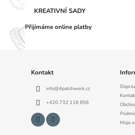
KREATIVNÍ SADY
Přijímáme online platby
Z
á
Kontakt
Infor
p
a
Doprav
info
@
4patchwork.cz
t
Kontak
í
+420 732 118 856
Obchod
Podmín
Moje o