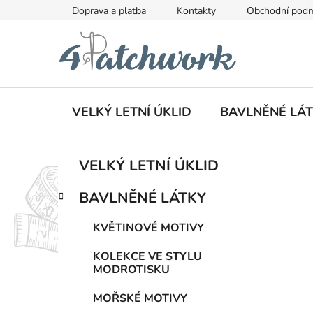
Přejít
Doprava a platba
Kontakty
Obchodní pod
na
obsah
VELKÝ LETNÍ ÚKLID
BAVLNĚNÉ LÁ
P
K
Přeskočit
VELKÝ LETNÍ ÚKLID
a
kategorie
o
t
s
BAVLNĚNÉ LÁTKY
e
t
g
r
KVĚTINOVÉ MOTIVY
o
a
r
KOLEKCE VE STYLU
i
n
MODROTISKU
e
n
MOŘSKÉ MOTIVY
í