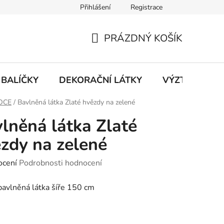
Přihlášení
Registrace
PRÁZDNÝ KOŠÍK
NÁKUPNÍ
KOŠÍK
BALÍČKY
DEKORAČNÍ LÁTKY
VÝZTUHY
OCE
/
Bavlněná látka Zlaté hvězdy na zelené
lněná látka Zlaté
zdy na zelené
né
ocení
Podrobnosti hodnocení
ení
avlněná látka šíře 150 cm
tu