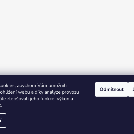
cookies, abychom Vám umožnili
Odmítnout
ohlížení webu a díky analýze provozu
le zlepšovali jeho funkce, výkon a
Facebook
t
.
í
hrazena.