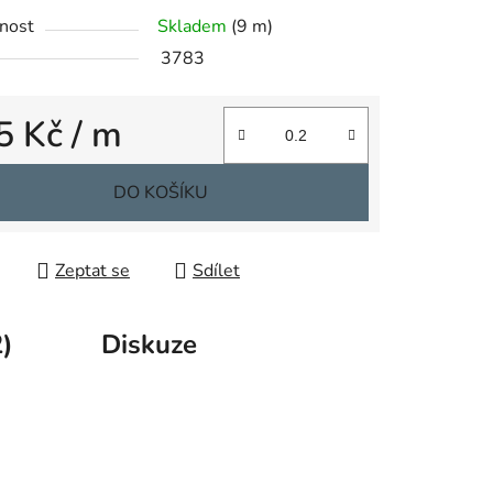
nost
Skladem
(9 m)
3783
ek.
5 Kč
/ m
 cena:
DO KOŠÍKU
Zeptat se
Sdílet
)
Diskuze