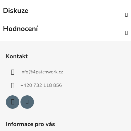
Diskuze
Hodnocení
Z
á
Kontakt
p
a
info
@
4patchwork.cz
t
í
+420 732 118 856
Informace pro vás