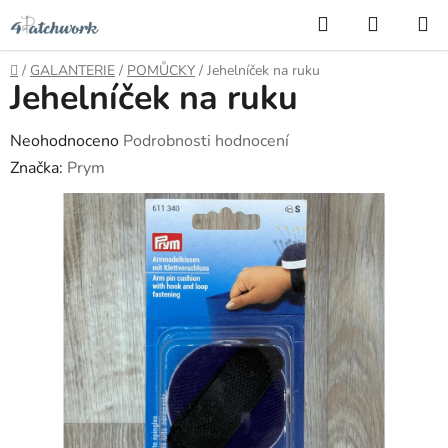
Přejít
Hledat
NÁKUP
na
KOŠÍK
obsah
Domů
/
GALANTERIE
/
POMŮCKY
/
Jehelníček na ruku
Jehelníček na ruku
Průměrné
Neohodnoceno
Podrobnosti hodnocení
hodnocení
Značka:
Prym
produktu
je
0,0
z
5
hvězdiček.