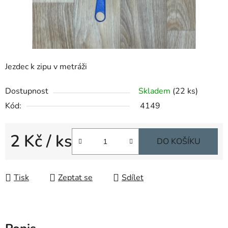
Jezdec k zipu v metráži
Dostupnost
Skladem
(22 ks)
Kód:
4149
2 Kč
/ ks
DO KOŠÍKU
Měrná cena:
Tisk
Zeptat se
Sdílet