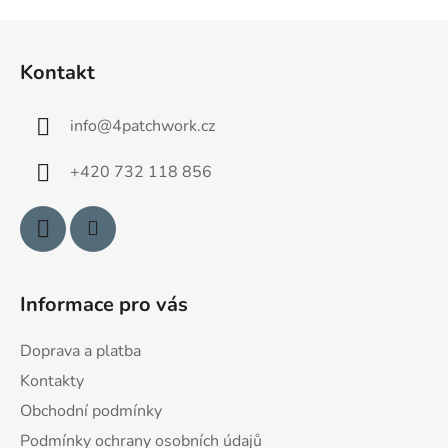
Z
á
Kontakt
p
a
info
@
4patchwork.cz
t
í
+420 732 118 856
Informace pro vás
Doprava a platba
Kontakty
Obchodní podmínky
Podmínky ochrany osobních údajů