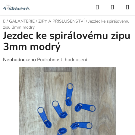
Přejít
Hledat
NÁKUP
na
KOŠÍK
obsah
Domů
/
GALANTERIE
/
ZIPY A PŘÍSLUŠENSTVÍ
/
Jezdec ke spirálovému
zipu 3mm modrý
Jezdec ke spirálovému zipu
3mm modrý
Průměrné
Neohodnoceno
Podrobnosti hodnocení
hodnocení
produktu
je
0,0
z
5
hvězdiček.