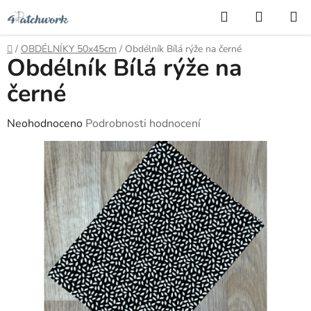
Přejít
Hledat
NÁKUP
na
KOŠÍK
obsah
Domů
/
OBDÉLNÍKY 50x45cm
/
Obdélník Bílá rýže na černé
Obdélník Bílá rýže na
černé
Průměrné
Neohodnoceno
Podrobnosti hodnocení
hodnocení
produktu
je
0,0
z
5
hvězdiček.