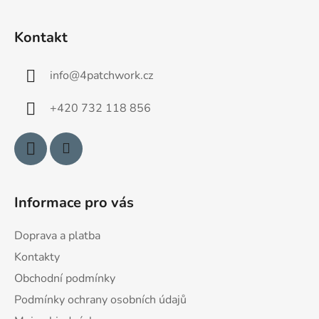
Z
á
Kontakt
p
a
info
@
4patchwork.cz
t
í
+420 732 118 856
Informace pro vás
Doprava a platba
Kontakty
Obchodní podmínky
Podmínky ochrany osobních údajů