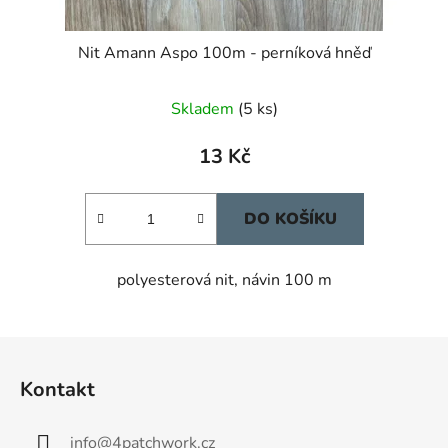
Nit Amann Aspo 100m - perníková hněď
Skladem
(5 ks)
13 Kč
DO KOŠÍKU
polyesterová nit, návin 100 m
Z
á
Kontakt
p
a
info
@
4patchwork.cz