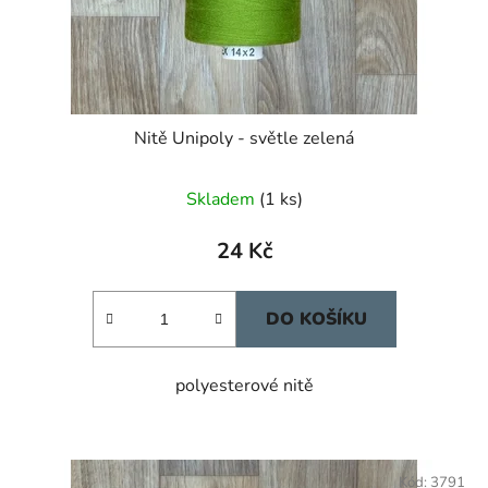
Nitě Unipoly - světle zelená
Skladem
(1 ks)
24 Kč
DO KOŠÍKU
polyesterové nitě
Kód:
3791