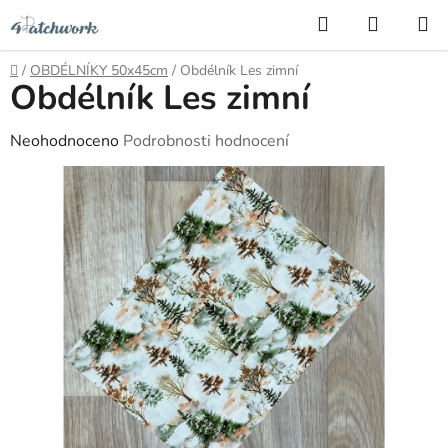
Přejít
Hledat
NÁKUP
na
KOŠÍK
obsah
Domů
/
OBDÉLNÍKY 50x45cm
/
Obdélník Les zimní
Obdélník Les zimní
Průměrné
Neohodnoceno
Podrobnosti hodnocení
hodnocení
produktu
je
0,0
z
5
hvězdiček.