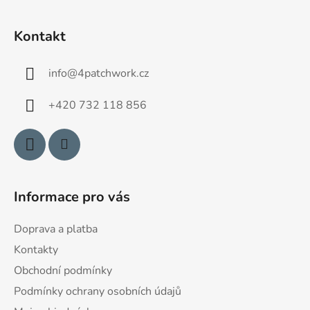
Z
á
Kontakt
p
a
info
@
4patchwork.cz
t
í
+420 732 118 856
Informace pro vás
Doprava a platba
Kontakty
Obchodní podmínky
Podmínky ochrany osobních údajů