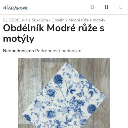
Přejít
Hledat
NÁKUP
na
KOŠÍK
obsah
Domů
/
OBDÉLNÍKY 50x45cm
/
Obdélník Modré růže s motýly
Obdélník Modré růže s
motýly
Průměrné
Neohodnoceno
Podrobnosti hodnocení
hodnocení
produktu
je
0,0
z
5
hvězdiček.