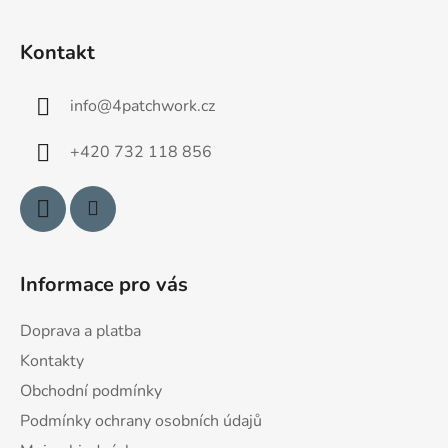
Z
á
Kontakt
p
a
info
@
4patchwork.cz
t
í
+420 732 118 856
Informace pro vás
Doprava a platba
Kontakty
Obchodní podmínky
Podmínky ochrany osobních údajů