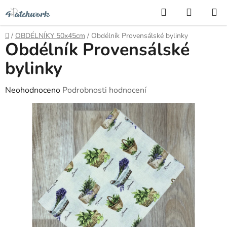
Přejít
Hledat
NÁKUP
na
KOŠÍK
obsah
Domů
/
OBDÉLNÍKY 50x45cm
/
Obdélník Provensálské bylinky
Obdélník Provensálské
bylinky
Průměrné
Neohodnoceno
Podrobnosti hodnocení
hodnocení
produktu
je
0,0
z
5
hvězdiček.