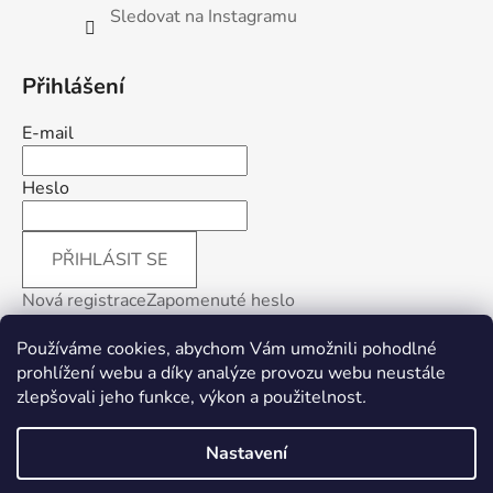
Sledovat na Instagramu
Přihlášení
E-mail
Heslo
PŘIHLÁSIT SE
Nová registrace
Zapomenuté heslo
Používáme cookies, abychom Vám umožnili pohodlné
prohlížení webu a díky analýze provozu webu neustále
zlepšovali jeho funkce, výkon a použitelnost
.
Facebook
Nastavení