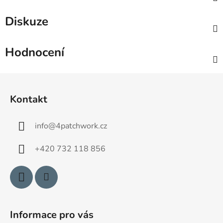
Diskuze
Hodnocení
Z
á
Kontakt
p
a
info
@
4patchwork.cz
t
í
+420 732 118 856
Informace pro vás