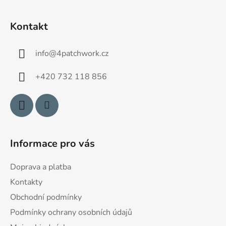
Z
á
Kontakt
p
a
info
@
4patchwork.cz
t
í
+420 732 118 856
Informace pro vás
Doprava a platba
Kontakty
Obchodní podmínky
Podmínky ochrany osobních údajů