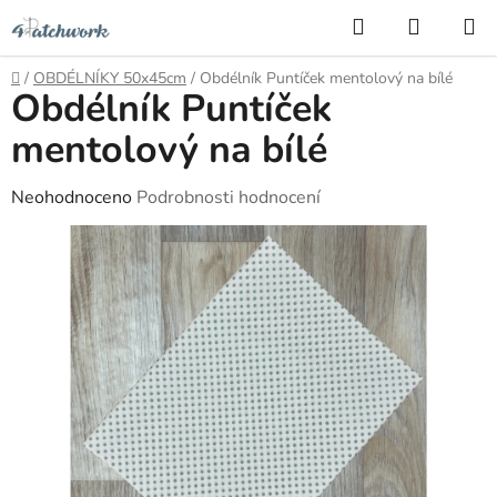
Přejít
Hledat
NÁKUP
na
KOŠÍK
obsah
Domů
/
OBDÉLNÍKY 50x45cm
/
Obdélník Puntíček mentolový na bílé
Obdélník Puntíček
mentolový na bílé
Průměrné
Neohodnoceno
Podrobnosti hodnocení
hodnocení
produktu
je
0,0
z
5
hvězdiček.