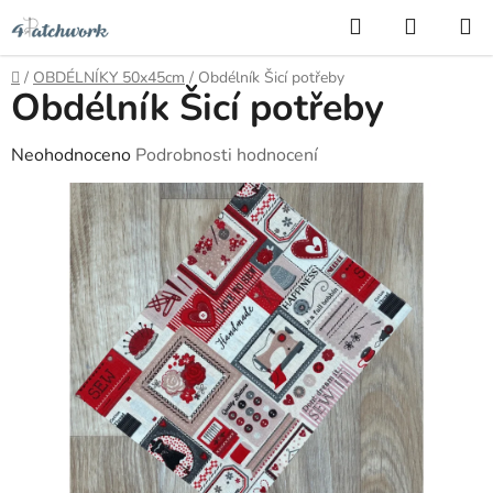
Přejít
Hledat
NÁKUP
na
KOŠÍK
obsah
Domů
/
OBDÉLNÍKY 50x45cm
/
Obdélník Šicí potřeby
Obdélník Šicí potřeby
Průměrné
Neohodnoceno
Podrobnosti hodnocení
hodnocení
produktu
je
0,0
z
5
hvězdiček.