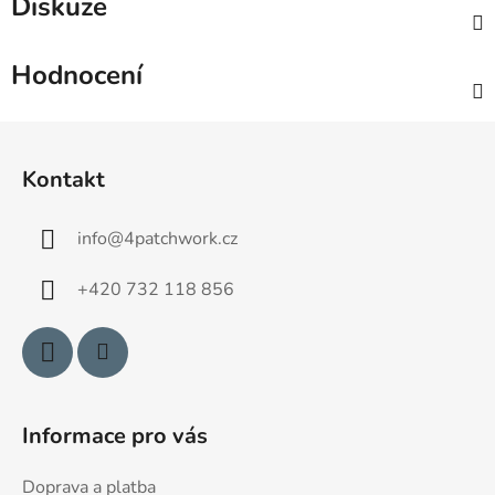
Diskuze
Hodnocení
Z
á
Kontakt
p
a
info
@
4patchwork.cz
t
í
+420 732 118 856
Informace pro vás
Doprava a platba