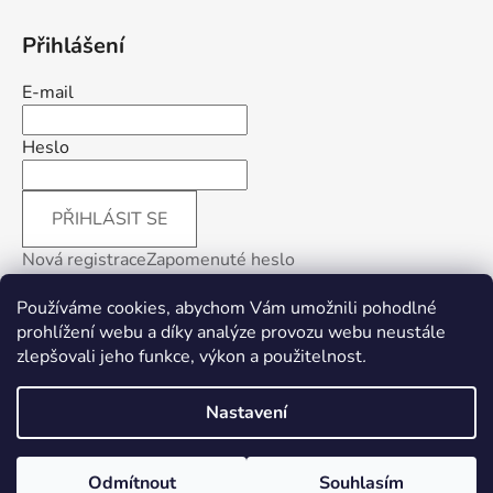
Přihlášení
E-mail
Heslo
PŘIHLÁSIT SE
Nová registrace
Zapomenuté heslo
Používáme cookies, abychom Vám umožnili pohodlné
prohlížení webu a díky analýze provozu webu neustále
zlepšovali jeho funkce, výkon a použitelnost
.
Facebook
Nastavení
Vytvořil Shoptet
Odmítnout
Souhlasím
Copyright 2026
4patchwork
. Všechna práva vyhrazena.