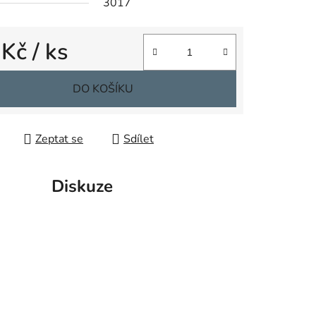
3017
 Kč
/ ks
ek.
 cena:
DO KOŠÍKU
Zeptat se
Sdílet
Diskuze