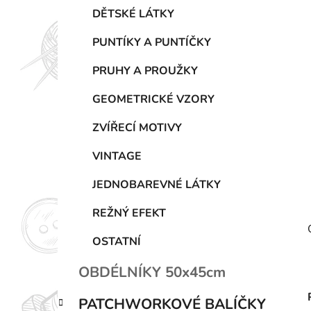
p
DĚTSKÉ LÁTKY
a
n
PUNTÍKY A PUNTÍČKY
e
PRUHY A PROUŽKY
l
GEOMETRICKÉ VZORY
ZVÍŘECÍ MOTIVY
VINTAGE
JEDNOBAREVNÉ LÁTKY
REŽNÝ EFEKT
OSTATNÍ
OBDÉLNÍKY 50x45cm
PATCHWORKOVÉ BALÍČKY