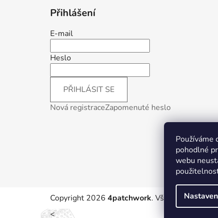
Přihlášení
E-mail
Heslo
PŘIHLÁSIT SE
Nová registrace
Zapomenuté heslo
Používáme 
pohodlné pr
webu neustá
použitelnos
Nastaven
Copyright 2026
4patchwork
. Všechna práva vy
<