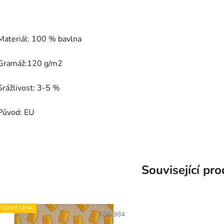
Materiál: 100 % bavlna
Gramáž:120 g/m2
Srážlivost: 3-5 %
Původ: EU
Související pr
SUPER CENA
Kód:
984