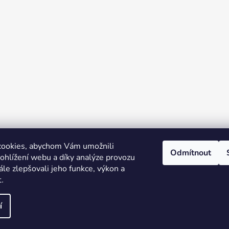
cookies, abychom Vám umožnili
Odmítnout
ohlížení webu a díky analýze provozu
le zlepšovali jeho funkce, výkon a
Facebook
t
.
í
hrazena.