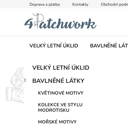
Přejít
Doprava a platba
Kontakty
Obchodní pod
na
obsah
VELKÝ LETNÍ ÚKLID
BAVLNĚNÉ LÁ
P
K
Přeskočit
VELKÝ LETNÍ ÚKLID
a
kategorie
o
t
s
BAVLNĚNÉ LÁTKY
e
t
g
r
KVĚTINOVÉ MOTIVY
o
a
r
KOLEKCE VE STYLU
i
n
MODROTISKU
e
n
MOŘSKÉ MOTIVY
í