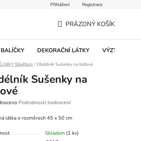
Přihlášení
Registrace
PRÁZDNÝ KOŠÍK
NÁKUPNÍ
KOŠÍK
BALÍČKY
DEKORAČNÍ LÁTKY
VÝZTUHY
LNÍKY 50x45cm
/
Obdélník Sušenky na béžové
élník Sušenky na
žové
né
dnoceno
Podrobnosti hodnocení
ení
á látka o rozměrech 45 x 50 cm
tu
nost
Skladem
(1 ks)