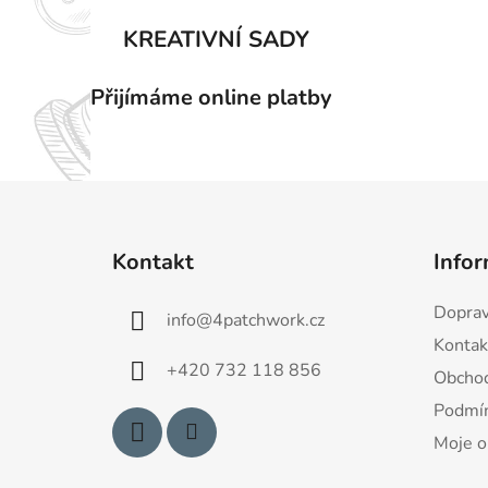
KREATIVNÍ SADY
Přijímáme online platby
Z
á
Kontakt
Infor
p
a
Doprav
info
@
4patchwork.cz
t
Kontak
í
+420 732 118 856
Obchod
Podmín
Moje o