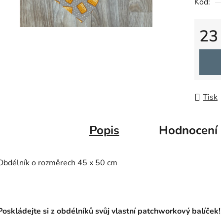
Kód:
z
5
23
hvězdič
Měrná
Tisk
Popis
Hodnocení
Obdélník o rozměrech 45 x 50 cm
Poskládejte si z obdélníků svůj vlastní patchworkový balíček!