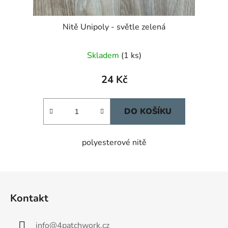
Nitě Unipoly - světle zelená
Skladem
(1 ks)
24 Kč
DO KOŠÍKU
polyesterové nitě
Z
á
Kontakt
p
a
info
@
4patchwork.cz