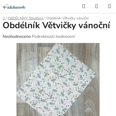
Přejít
Hledat
NÁKUP
na
KOŠÍK
obsah
Domů
/
OBDÉLNÍKY 50x45cm
/
Obdélník Větvičky vánoční
Obdélník Větvičky vánoční
Průměrné
Neohodnoceno
Podrobnosti hodnocení
hodnocení
produktu
je
0,0
z
5
hvězdiček.