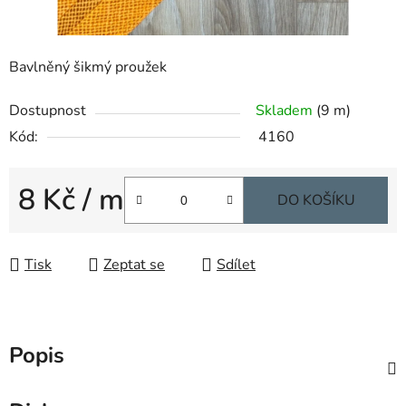
Bavlněný šikmý proužek
Dostupnost
Skladem
(9 m)
Kód:
4160
8 Kč
/ m
DO KOŠÍKU
Měrná cena:
Tisk
Zeptat se
Sdílet
Popis