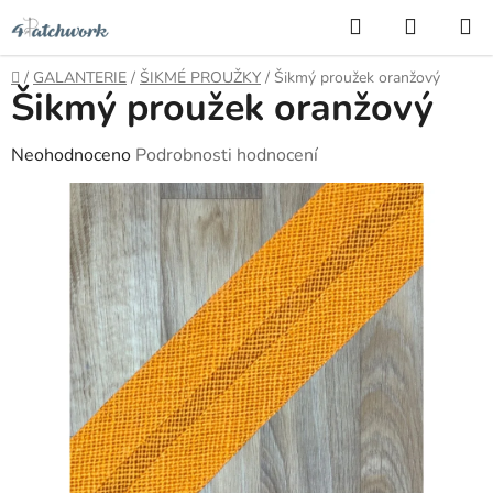
Přejít
Hledat
NÁKUP
na
KOŠÍK
obsah
Domů
/
GALANTERIE
/
ŠIKMÉ PROUŽKY
/
Šikmý proužek oranžový
Šikmý proužek oranžový
Průměrné
Neohodnoceno
Podrobnosti hodnocení
hodnocení
produktu
je
0,0
z
5
hvězdiček.