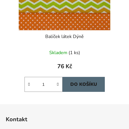
Balíček látek Dýně
Skladem
(1 ks)
76 Kč
DO KOŠÍKU
Z
á
Kontakt
p