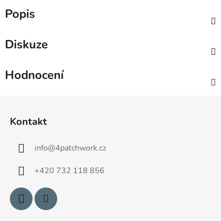
Popis
Diskuze
Hodnocení
Z
á
Kontakt
p
a
info
@
4patchwork.cz
t
í
+420 732 118 856