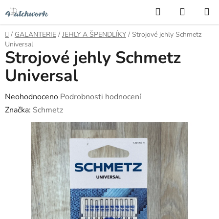
Přejít
Hledat
NÁKUP
na
KOŠÍK
obsah
Domů
/
GALANTERIE
/
JEHLY A ŠPENDLÍKY
/
Strojové jehly Schmetz
Universal
Strojové jehly Schmetz
Universal
Průměrné
Neohodnoceno
Podrobnosti hodnocení
hodnocení
Značka:
Schmetz
produktu
je
0,0
z
5
hvězdiček.